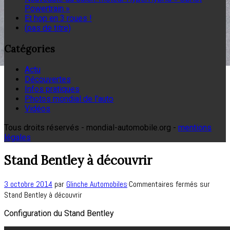
Powertrain »
Et hop en 3 roues !
(pas de titre)
Catégories
Actu
Découvertes
Infos pratiques
Photos mondial de l'auto
Vidéos
Tous droits réservés - mondial-automobile.org -
mentions
légales
Stand Bentley à découvrir
3 octobre 2014
par
Glinche Automobiles
·
Commentaires fermés
sur
Stand Bentley à découvrir
Configuration du Stand Bentley