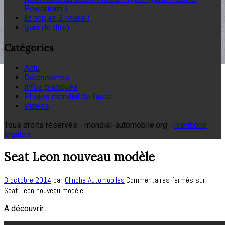
Powertrain »
Et hop en 3 roues !
(pas de titre)
Catégories
Actu
Découvertes
Infos pratiques
Photos mondial de l'auto
Vidéos
Tous droits réservés - mondial-automobile.org -
mentions
légales
Seat Leon nouveau modèle
3 octobre 2014
par
Glinche Automobiles
·
Commentaires fermés
sur
Seat Leon nouveau modèle
A découvrir :