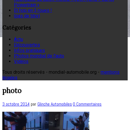
Powertrain »
Et hop en 3 roues !
(pas de titre)
Catégories
Actu
Découvertes
Infos pratiques
Photos mondial de l'auto
Vidéos
Tous droits réservés - mondial-automobile.org -
mentions
légales
photo
3 octobre 2014
par
Glinche Automobiles
·
0 Commentaires