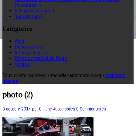
Powertrain »
Et hop en 3 roues !
(pas de titre)
Catégories
Actu
Découvertes
Infos pratiques
Photos mondial de l'auto
Vidéos
Tous droits réservés - mondial-automobile.org -
mentions
légales
photo (2)
3 octobre 2014
par
Glinche Automobiles
·
0 Commentaires