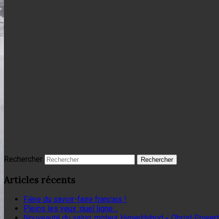
Rechercher
Articles récents
Fière du savoir-faire français !
Pleins les yeux :quel ligne…
Nouveauté du salon: moteur HyperHybrid « Obrist Powert