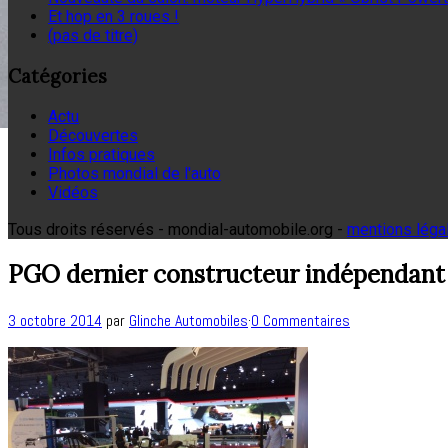
Et hop en 3 roues !
(pas de titre)
Catégories
Actu
Découvertes
Infos pratiques
Photos mondial de l'auto
Vidéos
Tous droits réservés - mondial-automobile.org -
mentions léga
PGO dernier constructeur indépendant
3 octobre 2014
par
Glinche Automobiles
·
0 Commentaires