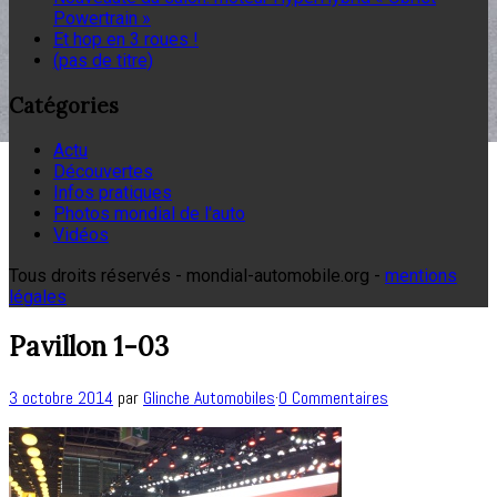
Powertrain »
Et hop en 3 roues !
(pas de titre)
Catégories
Actu
Découvertes
Infos pratiques
Photos mondial de l'auto
Vidéos
Tous droits réservés - mondial-automobile.org -
mentions
légales
Pavillon 1-03
3 octobre 2014
par
Glinche Automobiles
·
0 Commentaires