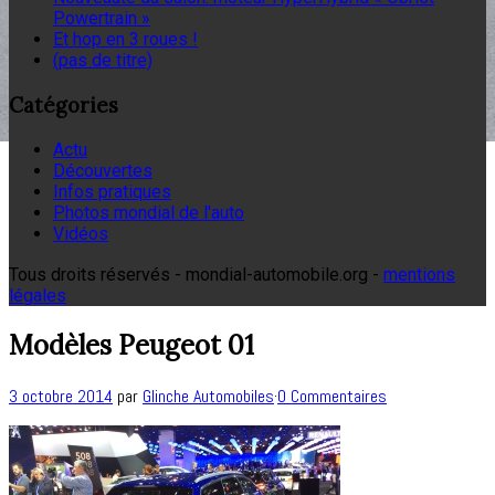
Powertrain »
Et hop en 3 roues !
(pas de titre)
Catégories
Actu
Découvertes
Infos pratiques
Photos mondial de l'auto
Vidéos
Tous droits réservés - mondial-automobile.org -
mentions
légales
Modèles Peugeot 01
3 octobre 2014
par
Glinche Automobiles
·
0 Commentaires