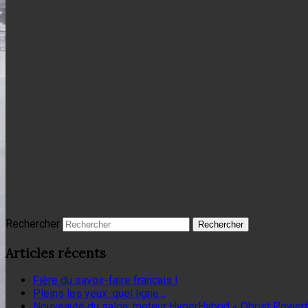
Rechercher
Articles récents
Fière du savoir-faire français !
Pleins les yeux :quel ligne…
Nouveauté du salon: moteur HyperHybrid « Obrist Powert