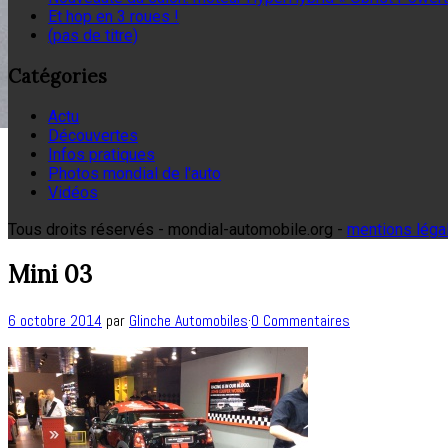
Et hop en 3 roues !
(pas de titre)
Catégories
Actu
Découvertes
Infos pratiques
Photos mondial de l'auto
Vidéos
Tous droits réservés - mondial-automobile.org -
mentions léga
Mini 03
6 octobre 2014
par
Glinche Automobiles
·
0 Commentaires