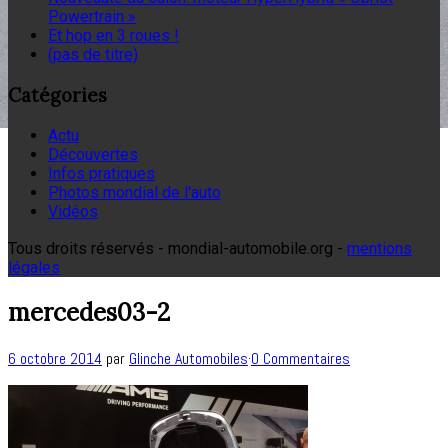
Powertrain »
Et hop en 3 roues !
(pas de titre)
Catégories
Actu
Découvertes
Infos pratiques
Photos mondial de l'auto
Vidéos
Tous droits réservés - mondial-automobile.org -
mentions
légales
mercedes03-2
6 octobre 2014
par
Glinche Automobiles
·
0 Commentaires