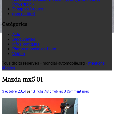
Powertrain »
Et hop en 3 roues !
(pas de titre)
Catégories
Actu
Découvertes
Infos pratiques
Photos mondial de l'auto
Vidéos
Tous droits réservés - mondial-automobile.org -
mentions
légales
Mazda mx5 01
3 octobre 2014
par
Glinche Automobiles
·
0 Commentaires