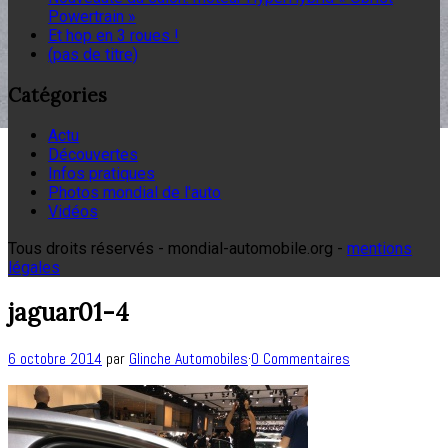
Powertrain »
Et hop en 3 roues !
(pas de titre)
Catégories
Actu
Découvertes
Infos pratiques
Photos mondial de l'auto
Vidéos
Tous droits réservés - mondial-automobile.org -
mentions
légales
jaguar01-4
6 octobre 2014
par
Glinche Automobiles
·
0 Commentaires