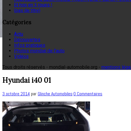
Et hop en 3 roues !
(pas de titre)
Catégories
Actu
Découvertes
Infos pratiques
Photos mondial de l'auto
Vidéos
Tous droits réservés - mondial-automobile.org -
mentions léga
Hyundai i40 01
3 octobre 2014
par
Glinche Automobiles
·
0 Commentaires