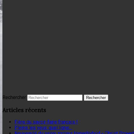
Rechercher
Articles récents
Fière du savoir-faire français !
Pleins les yeux :quel ligne…
Nouveauté du salon: moteur HyperHybrid « Obrist Powert