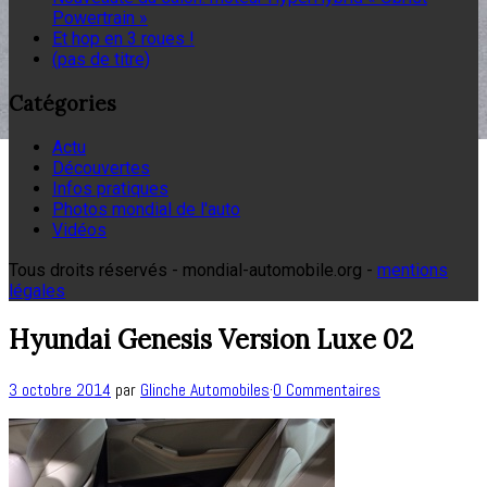
Powertrain »
Et hop en 3 roues !
(pas de titre)
Catégories
Actu
Découvertes
Infos pratiques
Photos mondial de l'auto
Vidéos
Tous droits réservés - mondial-automobile.org -
mentions
légales
Hyundai Genesis Version Luxe 02
3 octobre 2014
par
Glinche Automobiles
·
0 Commentaires