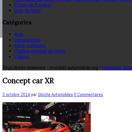
Et hop en 3 roues !
(pas de titre)
Catégories
Actu
Découvertes
Infos pratiques
Photos mondial de l'auto
Vidéos
Tous droits réservés - mondial-automobile.org -
mentions léga
Concept car XR
3 octobre 2014
par
Glinche Automobiles
·
0 Commentaires