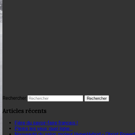
Rechercher
Articles récents
Fière du savoir-faire français !
Pleins les yeux :quel ligne…
Nouveauté du salon: moteur HyperHybrid « Obrist Powert