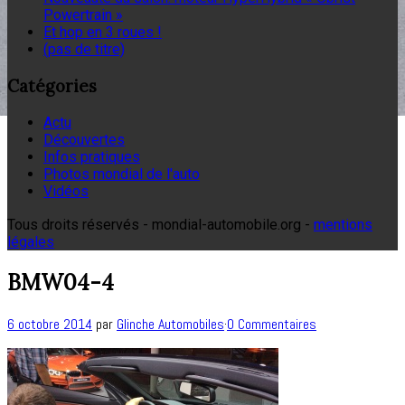
Powertrain »
Et hop en 3 roues !
(pas de titre)
Catégories
Actu
Découvertes
Infos pratiques
Photos mondial de l'auto
Vidéos
Tous droits réservés - mondial-automobile.org -
mentions
légales
BMW04-4
6 octobre 2014
par
Glinche Automobiles
·
0 Commentaires