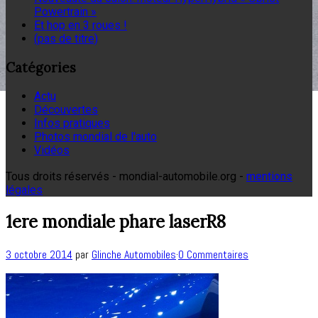
Powertrain »
Et hop en 3 roues !
(pas de titre)
Catégories
Actu
Découvertes
Infos pratiques
Photos mondial de l'auto
Vidéos
Tous droits réservés - mondial-automobile.org -
mentions
légales
1ere mondiale phare laserR8
3 octobre 2014
par
Glinche Automobiles
·
0 Commentaires