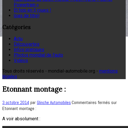
Powertrain »
Et hop en 3 roues !
(pas de titre)
Catégories
Actu
Découvertes
Infos pratiques
Photos mondial de l'auto
Vidéos
Tous droits réservés - mondial-automobile.org -
mentions
légales
Etonnant montage :
3 octobre 2014
par
Glinche Automobiles
·
Commentaires fermés
sur
Etonnant montage :
A voir absolument :