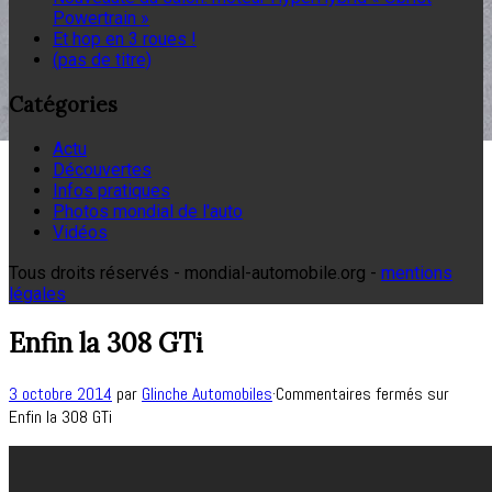
Powertrain »
Et hop en 3 roues !
(pas de titre)
Catégories
Actu
Découvertes
Infos pratiques
Photos mondial de l'auto
Vidéos
Tous droits réservés - mondial-automobile.org -
mentions
légales
Enfin la 308 GTi
3 octobre 2014
par
Glinche Automobiles
·
Commentaires fermés
sur
Enfin la 308 GTi